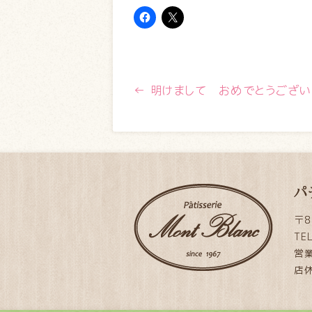
←
明けまして おめでとうござい
パ
〒8
TE
営業
店