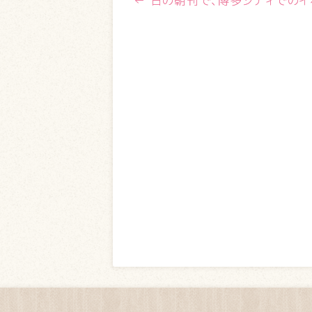
←
日の朝刊で、博多シティでのイ