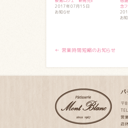
桜島ロシェ 新発売❗
感謝
2017年07月15日
念フ
お知らせ
20
お知
←
営業時間短縮のお知らせ
パ
〒8
TE
営業
店