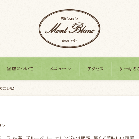
当店について
メニュー
アクセス
ケーキの
でました❗
ラン
バニラ、抹茶、プルーベリー、オレンジの4種類。軽くて美味しい可愛