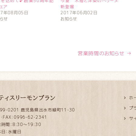
を込めて💕創業50周年記
今夏 木苺と洋梨のベリーヌ
ェア
新登場
17年08月05日
2017年06月02日
らせ
お知らせ
営業時間のお知らせ
→
ティスリーモンブラン
ホ
プ
99-0201 鹿児島県出水市緑町11-30
L・FAX：0996-62-2341
サ
時間：8:30～19:30
休日：水曜日