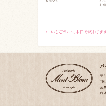
お知らせ
20
お知
←
いちごタルト、本日で終わります
パ
〒8
TE
営業
店