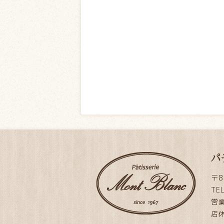
パ
〒8
TE
営業
店