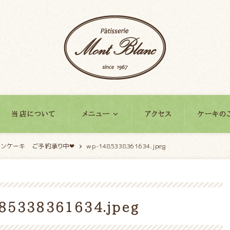
当店について
メニュー
アクセス
ケーキの
インケーキ ご予約承り中❤
wp-1485338361634.jpeg
85338361634.jpeg