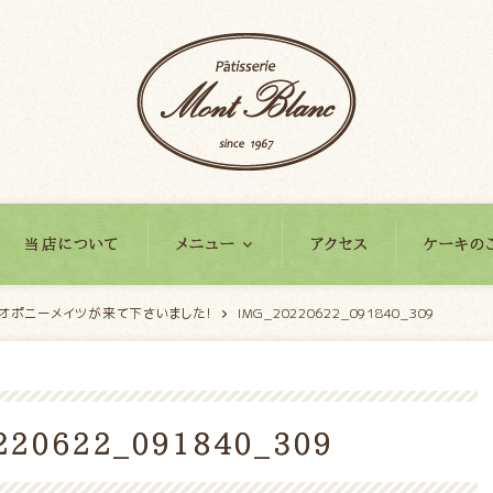
当店について
メニュー
アクセス
ケーキの
ジオポニーメイツが来て下さいました！
IMG_20220622_091840_309
220622_091840_309