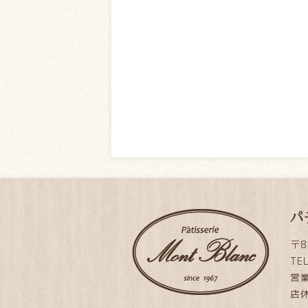
パ
〒8
TE
営業
店