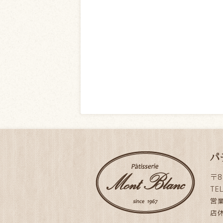
パ
〒8
TE
営業
店