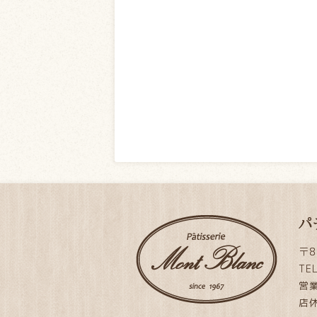
パ
〒8
TE
営業
店