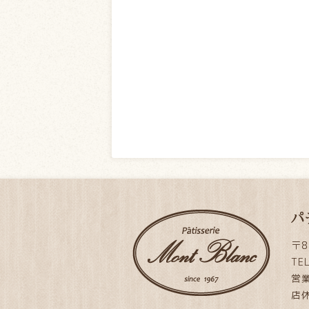
パ
〒8
TE
営業
店