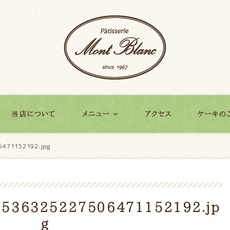
当店について
メニュー
アクセス
ケーキの
471152192.jpg
536325227506471152192.jp
g