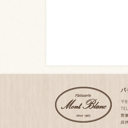
パ
〒8
TE
営業
店